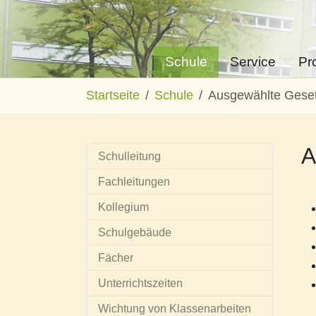
Schule
Service
Pr
Zum Hauptinhalt springen
Sie sind hier:
Startseite
Schule
Ausgewählte Geset
A
Schulleitung
Fachleitungen
Kollegium
Schulgebäude
Fächer
Unterrichtszeiten
Wichtung von Klassenarbeiten