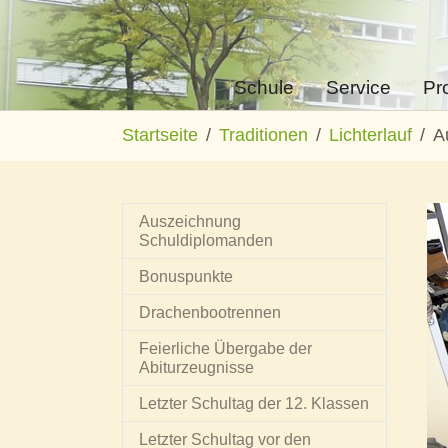
Schule
Service
Pr
Zum Hauptinhalt springen
Sie sind hier:
Startseite
Traditionen
Lichterlauf
A
Auszeichnung
Schuldiplomanden
Bonuspunkte
Drachenbootrennen
Feierliche Übergabe der
Abiturzeugnisse
Letzter Schultag der 12. Klassen
Letzter Schultag vor den