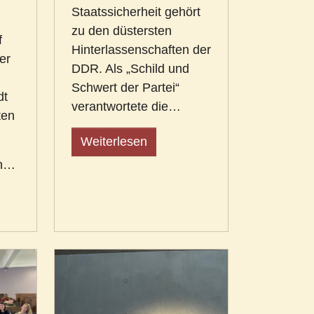
Staatssicherheit gehört
zu den düstersten
f
Hinterlassenschaften der
er
DDR. Als „Schild und
Schwert der Partei“
dt
verantwortete die…
ten
Weiterlesen
en…