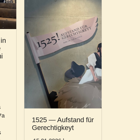
in
e
i
s
7a
1525 — Aufstand für
n
Gerechtigkeyt
s