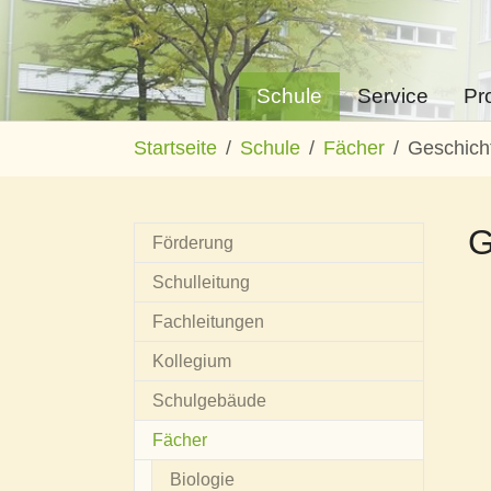
Schule
Service
Pr
Zum Hauptinhalt springen
Sie sind hier:
Startseite
Schule
Fächer
Geschich
G
Förderung
Schulleitung
Fachleitungen
Kollegium
Schulgebäude
Fächer
Biologie